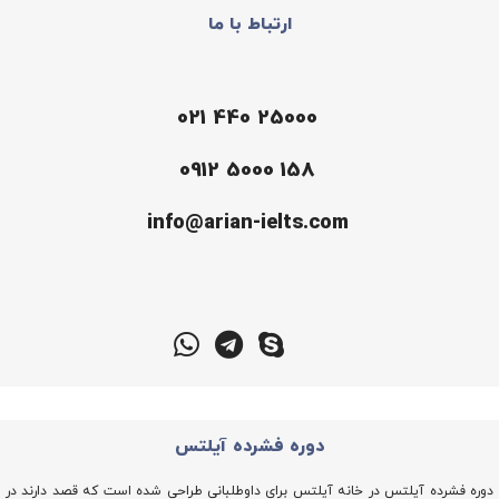
ارتباط با ما
021 440 25000
تلفن
0912 5000 158
موبایل
info@arian-ielts.com
ایمیل
ایتا
روبیکا
اسکایپ
تلگرام
واتس
گوگل
اپ
میت
دوره فشرده آیلتس
دوره فشرده آیلتس در خانه آیلتس برای داوطلبانی طراحی شده است که قصد دارند در