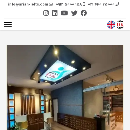
info@arian-ielts.com
0912 5000 158
021 440 25000